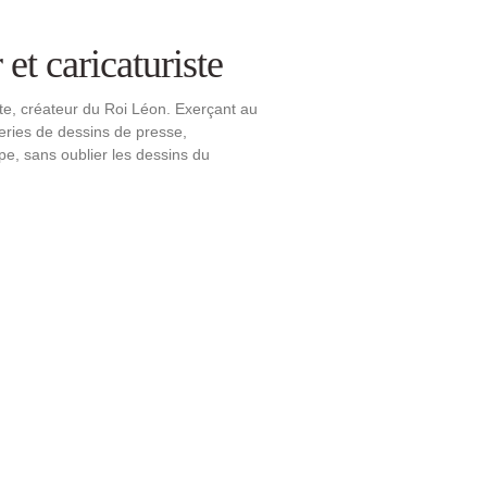
et caricaturiste
ste, créateur du Roi Léon. Exerçant au
ries de dessins de presse,
ype, sans oublier les dessins du