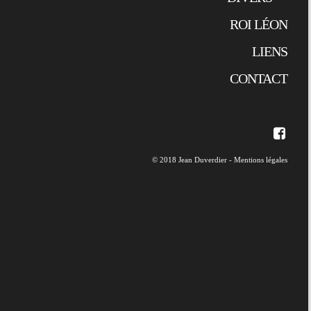
ROI LÉON
LIENS
CONTACT
© 2018 Jean Duverdier -
Mentions légales